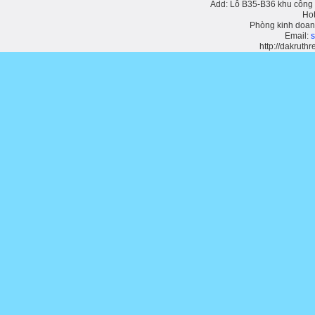
Add: Lô B35-B36 khu công 
Hot
Phòng kinh doan
Email:
http://dakruthr